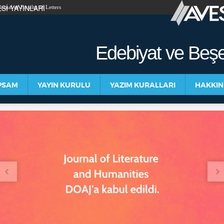
Sİ YAYINLARI
urnal of Faculty of Letters
Edebiyat ve Beşer
PSAM
YAYIN KURULU
YAZIM KURALLARI
HAKKI