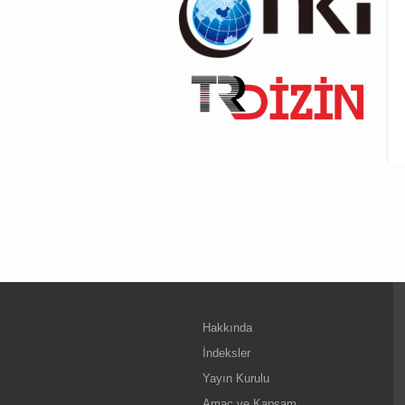
Hakkında
İndeksler
Yayın Kurulu
Amaç ve Kapsam