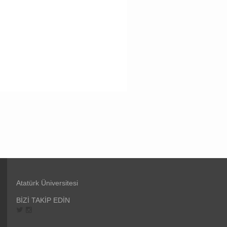
Atatürk Üniversitesi
BİZİ TAKİP EDİN