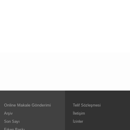
Online Makale Gönderimi
Telif Sözleşmesi
Arşiv
İletişim
Son Sayı
İzinler
Erken Baskı