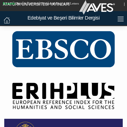
ATATÜRK ÜNİVERSİTESİ YAYINLARI
Formerly:
Atatürk University Journal of Faculty of Letters
Edebiyat ve Beşeri Bilimler Dergisi