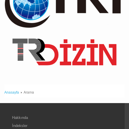
Arama
Anasayfa
Hakkında
İndeksler